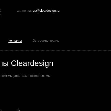
2
эл. почта:
ad@cleardesign.ru
2
Контакты
Осторожно, горячо
ы Cleardesign
с кем мы работаем постоянно, мы