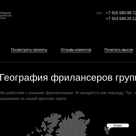
тел.:
+7 916 680-98-7
+7 914 649-26-1
Посмотреть проекты
Отзывы клиентов
Почитать мысли
География фрилансеров групп
Мы работаем с разными фрилансерами. И находятся они повсюду. Тех, 
указываем на нашей фриланс-карте.